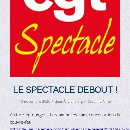
LE SPECTACLE DEBOUT !
/
/
13 novembre 2020
dans
À la une
par
Corynne Aimé
Culture en danger ! Les annonces sans concertation du
couvre-feu
https://www.calameo.com/cgt_spectacle/read/004319747