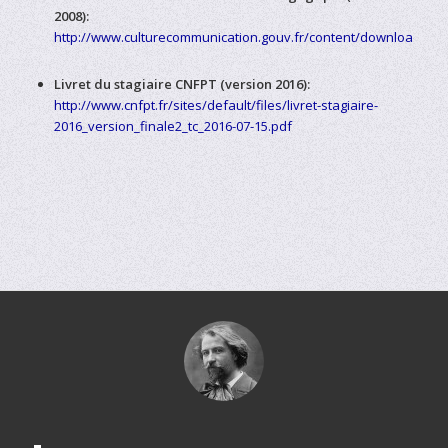
2008):
http://www.culturecommunication.gouv.fr/content/download/21
Livret du stagiaire CNFPT (version 2016):
http://www.cnfpt.fr/sites/default/files/livret-stagiaire-
2016_version_finale2_tc_2016-07-15.pdf
Gustave
Charpentier