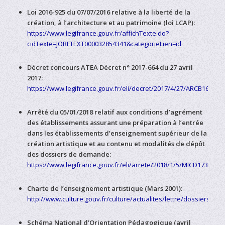
Loi 2016-925 du 07/07/2016 relative à la liberté de la
création, à l’architecture et au patrimoine (loi LCAP):
https://www.legifrance.gouv.fr/affichTexte.do?
cidTexte=JORFTEXT000032854341&categorieLien=id
Décret concours ATEA Dé
cret n
° 2017-664 du 27 avril
2017:
https://www.legifrance.gouv.fr/eli/decret/2017/4/27/ARCB163656
Arrêté du 05/01/2018 relatif aux conditions d’agrément
des établissements assurant une préparation à l’entrée
dans les établissements d’enseignement supérieur de la
création artistique et au contenu et modalités de dépôt
des dossiers de demande:
https://www.legifrance.gouv.fr/eli/arrete/2018/1/5/MICD1735883A
Charte de l’enseignement artistique (Mars 2001):
http://www.culture.gouv.fr/culture/actualites/lettre/dossiers/sup
Schéma National d’Orientation Pédagogique (avril