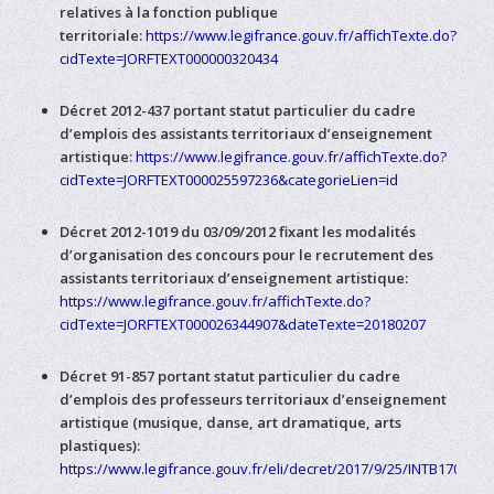
relatives à la fonction publique
territoriale:
https://www.legifrance.gouv.fr/affichTexte.do?
cidTexte=JORFTEXT000000320434
Décret 2012-437 portant statut particulier du cadre
d’emplois des assistants territoriaux d’enseignement
artistique:
https://www.legifrance.gouv.fr/affichTexte.do?
cidTexte=JORFTEXT000025597236&categorieLien=id
Décret 2012-1019 du 03/09/2012 fixant les modalités
d’organisation des concours pour le recrutement des
assistants territoriaux d’enseignement artistique:
https://www.legifrance.gouv.fr/affichTexte.do?
cidTexte=JORFTEXT000026344907&dateTexte=20180207
Décret 91-857 portant statut particulier du cadre
d’emplois des professeurs territoriaux d’enseignement
artistique (musique, danse, art dramatique, arts
plastiques):
https://www.legifrance.gouv.fr/eli/decret/2017/9/25/INTB1703234