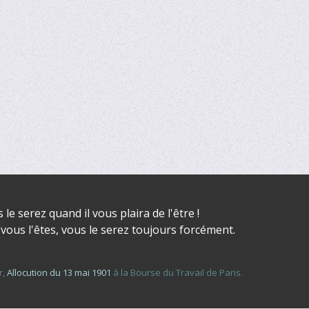
 le serez quand il vous plaira de l'être !
 vous l'êtes, vous le serez toujours forcément.
r,
Allocution du 13 mai 1901
à la Bourse du Travail de Paris.