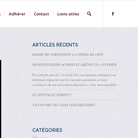
s
Adhérer
Contact
Liens utiles
ARTICLES RÉCENTS
BAISSE DE SUBVENTION A L’OPÉRA DE LYON
MANIFESTATIONS ACTIONS ET GRÈVES LE 4 FÉVRIER
En cette fin janvier, l’activité des enseignants artistiques est
fortement impactée par les mesures sanitaires et leurs
conditions de travail restent dégradées, voire inacceptables
LE SPECTACLE DEBOUT !
UN COUVRE FEU SANS CONCERTATION !
CATÉGORIES